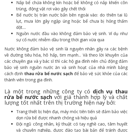
Nắp bể chứa không kín hoặc bể không có nắp khiến côn
trùng, động vật rơi vào gây chết thối
Bể nước bị tràn nước bẩn bên ngoài vào: do thiên tai lũ
lụt, mưa lớn gây ngập úng hoặc bể chưa bị hỏng thấm
dột....
Nguồn nước đầu vào không đảm bảo vệ sinh. Ví dụ như
sự cố nước nhiễm dầu trong thời gian vừa qua
Nước không đảm bảo vệ sinh là nguyên nhân gây ra các bệnh
về đường tiêu hóa, hô hấp, tim mạnh... Và theo lời khuyên của
các chuyên gia và y bác sĩ thì các hộ gia đình nên chủ động đảm
bảo vệ sinh nguồn nước ăn và sinh hoạt của nhà mình bằng
cách định
thau rửa bể nước sạch
để bảo vệ sức khỏe của các
thành viên trong gia đình.
Là một trong những công ty có
dịch vụ thau
rửa bể nước sạch
với giá thành hợp lý và chất
lượng tốt nhất trên thị trường hiện nay bởi:
Trang thiết bị hiện đại, máy móc tiên tiến sẽ đảm bảo việc
dọn rửa bể được nhanh chóng và hiệu quả
Đội ngũ công nhân, kỹ thuật có tay nghề cao, tâm huyết
và chuyên nghiệp, được đào tạo bài bản để tránh được