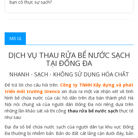
bạn có thực sự sạch?
Mô tả
DỊCH VỤ THAU RỬA BỂ NƯỚC SẠCH
TẠI ĐỐNG ĐA
NHANH - SẠCH - KHÔNG SỬ DỤNG HÓA CHẤT
Để trả lời cho câu hỏi trên.
Công ty TNHH Xây dựng và phát
triển môi trường Urenco
xin đưa ra một vài nhận xét về tình
hình bể chứa nước của các hộ dân trên địa bàn thành phố Hà
Nội nói chung và của người dân Đống Đa nói riêng dựa trên
những lần khảo sát và thi công
thau rửa bể nước sạch
thực tế
như sau:
Đại đa số bể chứa nước sạch của người dân tại khu vực Đống
Đa thường bị nhiễm bẩn. Bẩn do đất cát lắng cặn dưới đáy, bẩn