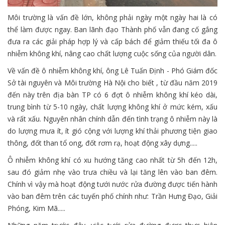
Môi trường là vấn đề lớn, không phải ngày một ngày hai là có
thể làm được ngay. Ban lãnh đạo Thành phố vẫn đang cố gắng
đưa ra các giải pháp hợp lý và cấp bách để giảm thiếu tối đa ô
nhiễm không khí, nâng cao chất lượng cuộc sống của người dân.
Về vấn đề ô nhiễm không khí, ông Lê Tuấn Định - Phó Giám đốc
Sở tài nguyên và Môi trường Hà Nội cho biết , từ đầu năm 2019
đến này trên địa bàn TP có 6 đợt ô nhiễm không khí kéo dài,
trung bình từ 5-10 ngày, chất lượng không khí ở mức kém, xấu
và rất xấu. Nguyên nhân chính dẫn đến tình trạng ô nhiễm này là
do lượng mưa ít, ít gió cộng với lượng khí thải phương tiện giao
thông, đốt than tổ ong, đốt rơm rạ, hoạt động xây dựng.....
Ô nhiễm không khí có xu hướng tăng cao nhất từ 5h đến 12h,
sau đó giảm nhẹ vào trưa chiều và lại tăng lên vào ban đêm.
Chính vì vậy mà hoạt động tưới nước rửa đường được tiến hành
vào ban đêm trên các tuyến phố chính như: Trần Hưng Đạo, Giải
Phóng, Kim Mã.....